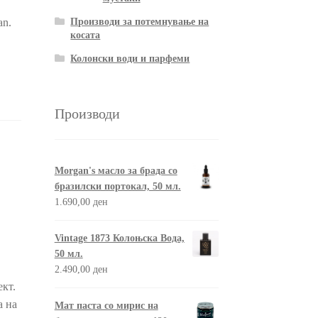
Производи за потемнување на
an.
косата
Колонски води и парфеми
Производи
Morgan's масло за брада со
бразилски портокал, 50 мл.
1.690,00
ден
Vintage 1873 Колоњска Вода,
50 мл.
2.490,00
ден
кт.
а на
Мат паста со мирис на