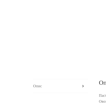
Оп
Опис
Паст
Ово