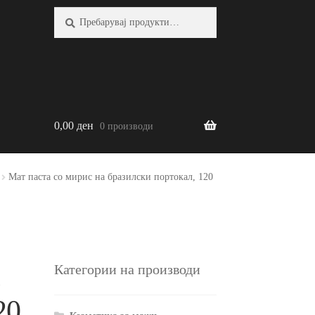
Барај:
Барај
0,00
ден
0 производи
Мат паста со мирис на бразилски портокал, 120
а
Категории на производи
20