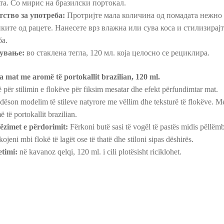
та. Со мирис на бразилски портокал.
тство за употреба:
Протријте мала количина од помадата нежно
ките од рацете. Нанесете врз влажна или сува коса и стилизирајт
а.
ување:
во стаклена тегла, 120 мл. која целосно се рециклира.
a mat me aromë të portokallit brazilian, 120 ml.
ë për stilimin e flokëve për fiksim mesatar dhe efekt përfundimtar mat.
ëson modelim të stileve natyrore me vëllim dhe teksturë të flokëve. M
 të portokallit brazilian.
zimet e përdorimit:
Fërkoni butë sasi të vogël të pastës midis pëllëm
ojeni mbi flokë të lagët ose të thatë dhe stiloni sipas dëshirës.
timi:
në kavanoz qelqi, 120 ml. i cili plotësisht riciklohet.