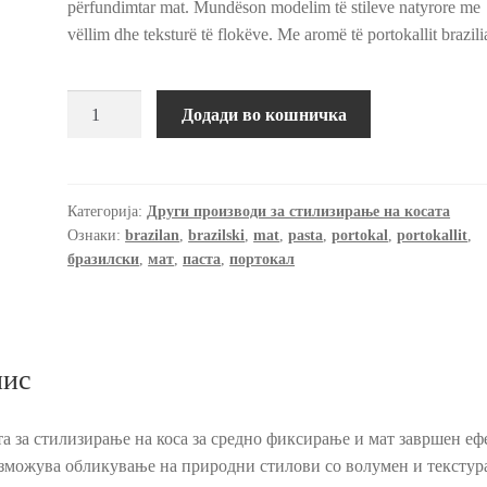
përfundimtar mat. Mundëson modelim të stileve natyrore me
vëllim dhe teksturë të flokëve. Me aromë të portokallit brazili
Мат
Додади во кошничка
паста
со
мирис
на
Категорија:
Други производи за стилизирање на косата
Ознаки:
brazilan
,
brazilski
,
mat
,
pasta
,
portokal
,
portokallit
,
бразилски
бразилски
,
мат
,
паста
,
портокал
портокал,
120
мл.
количина
ис
а за стилизирање на коса за средно фиксирање и мат завршен ефе
зможува обликување на природни стилови со волумен и текстур