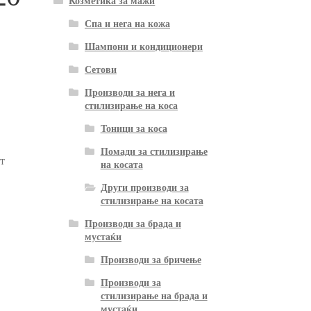
Козметика за мажи
Спа и нега на кожа
Шампони и кондиционери
Сетови
Производи за нега и
стилизирање на коса
Тоници за коса
Помади за стилизирање
т
на косата
Други производи за
стилизирање на косата
Производи за брада и
мустаќи
Производи за бричење
Производи за
стилизирање на брада и
мустаќи