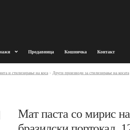
 мажи
Продавница
Кошничка
Контакт
за човековата околина
нега и стилизирање на коса
Други производи за стилизирање на косата
роизводи
За брендот
OMADE
Контакт
Кошничка
Нашите производи
Мат паста со мирис н
итика на продажба
бразилски портокал, 1