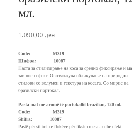
нување на коса
Пријава и Наплата
Продавница
мл.
1.090,00
ден
Code: M319
Шифра: 10087
Паста за стилизирање на коса за средно фиксирање и ма
завршен ефект. Овозможува обликување на природни
стилови со волумен и текстура на косата. Со мирис на
бразилски портокал.
Pasta mat me aromë të portokallit brazilian, 120 ml.
Code: M319
Shifra: 10087
Pastë për stilimin e flokëve për fiksim mesatar dhe efekt