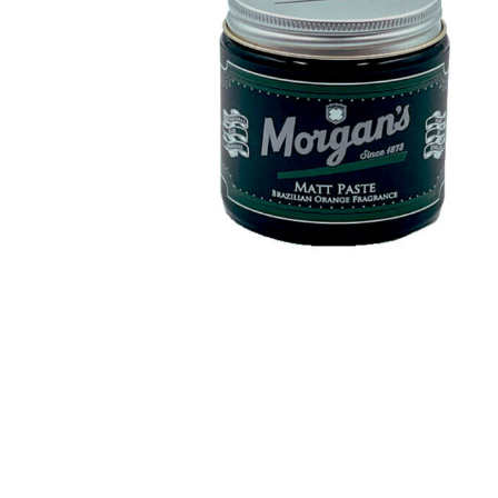
Прашања и одговори за производи за потем