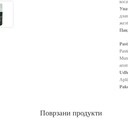
коса
Упа
длан
желб
Пак
Past
Past
Mund
aromë
Udhë
Aplik
Pake
Поврзани продукти