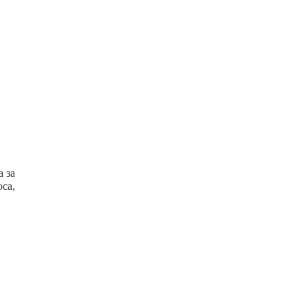
 за
са,