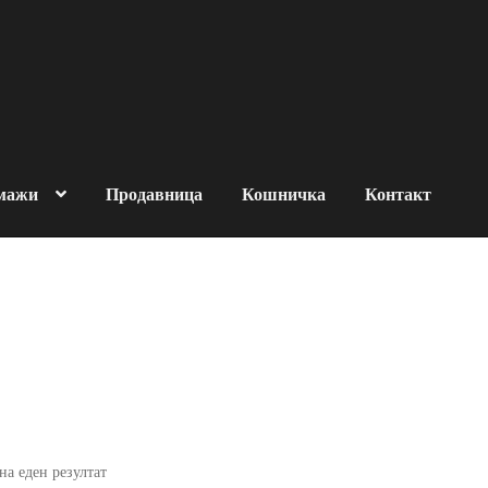
 мажи
Продавница
Кошничка
Контакт
за човековата околина
роизводи
За брендот
OMADE
Контакт
Кошничка
Нашите производи
итика на продажба
на еден резултат