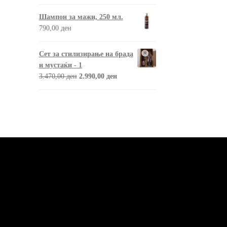
Шампон за мажи, 250 мл.
790,00
ден
Сет за стилизирање на брада
и мустаќи - 1
3.470,00
ден
2.990,00
ден