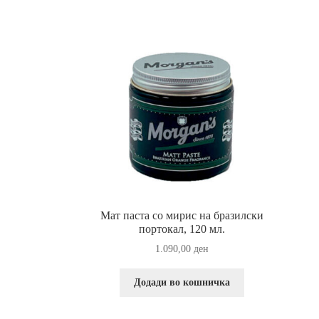
Прашања и одговори за производи за потем
Мат паста со мирис на бразилски
портокал, 120 мл.
1.090,00
ден
Додади во кошничка