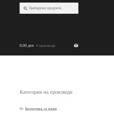
Барај:
Барај
0,00
ден
0 производи
Категории на производи
Козметика за мажи