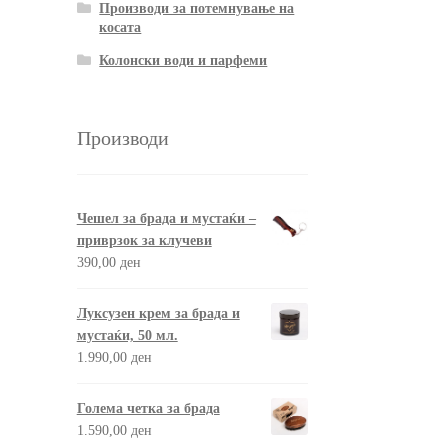
Производи за потемнување на
косата
Колонски води и парфеми
Производи
Чешел за брада и мустаќи –
приврзок за клучеви
390,00
ден
Луксузен крем за брада и
мустаќи, 50 мл.
1.990,00
ден
Голема четка за брада
1.590,00
ден