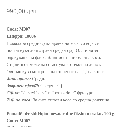
990,00
ден
Пријава и Наплата
Продавница
Code: M007
Шифра: 10006
Помада за средно фиксирање на коса, со која се
постигнува долготраен среден сјај. Одлична за
одржување на флексибилност на нормална коса.
Стајлингот може да се менува во текот на денот.
Овозможува контрола на степенот на сјај на косата.
Фиксирање:
Средно
Завршен ефект:
Среден сјај
Стил:
“slicked back” и “pompadour” фризури
Тип на коса:
За сите типови коса со средна должина
Pomadë për shkëlqim mesatar dhe fiksim mesatar, 100 g.
Code: M007