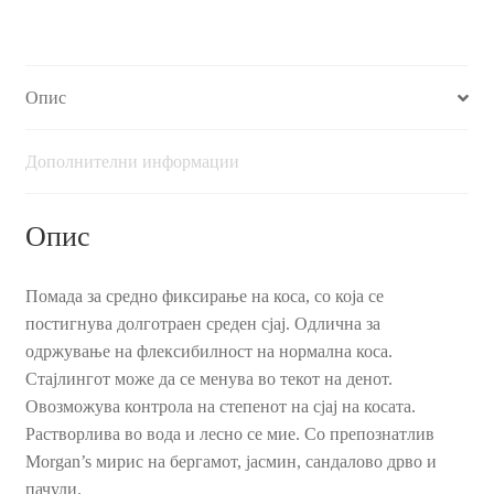
фиксирање,
100
гр.
Опис
количина
Дополнителни информации
Опис
Помада за средно фиксирање на коса, со која се
постигнува долготраен среден сјај. Одлична за
одржување на флексибилност на нормална коса.
Стајлингот може да се менува во текот на денот.
Овозможува контрола на степенот на сјај на косата.
Растворлива во вода и лесно се мие. Со препознатлив
Morgan’s мирис на бергамот, јасмин, сандалово дрво и
пачули.