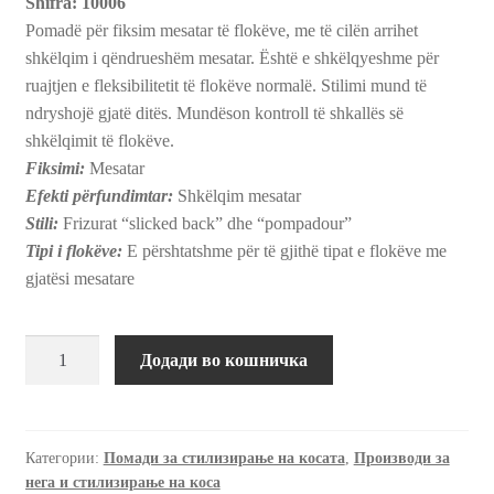
Shifra: 10006
Pomadë për fiksim mesatar të flokëve, me të cilën arrihet
shkëlqim i qëndrueshëm mesatar. Është e shkëlqyeshme për
ruajtjen e fleksibilitetit të flokëve normalë. Stilimi mund të
ndryshojë gjatë ditës. Mundëson kontroll të shkallës së
shkëlqimit të flokëve.
Fiksimi:
Mesatar
Efekti përfundimtar:
Shkëlqim mesatar
Stili:
Frizurat “slicked back” dhe “pompadour”
Tipi i flokëve:
E përshtatshme për të gjithë tipat e flokëve me
gjatësi mesatare
Помада
Додади во кошничка
за
среден
сјај
и
Категории:
Помади за стилизирање на косата
,
Производи за
нега и стилизирање на коса
средно