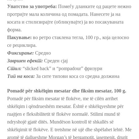
Упатство за употреба:
Помеѓу дланките од рацете нежно
протријте мала количина од помадата. Нанесете ја на
косата и стилизирајте (oбликувајте) јa во посакуваната
форма.
Пакување:
во ретро стаклена тегла, 100 гр., која целосно
се рециклира.
Фиксирање:
Средно
Завршен ефект:
Среден сјај
Стил:
“slicked back” и “pompadour” фризури
Тип на коса:
За сите типови коса со средна должина
Pomadë për shkëlqim mesatar dhe fiksim mesatar, 100 g.
Pomadë për fiksim mesatar të flokëve, me të cilën arrihet
shkëlqim i qëndrueshëm mesatar. Është e shkëlqyeshme për
ruajtjen e fleksibilitetit të flokëve normalë. Stilimi mund të
ndryshojë gjatë ditës. Mundëson kontroll të shkallës së
shkëlqimit të flokëve. E tretshme në ujë dhe shpëlahet lehtë. Me
aromë të dallueshme Morgan’s të bergamotit, jasemenit, drurit