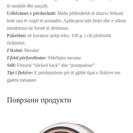
të sandalit dhe paçulit.
Udhëzimet e përdorimit:
Midis pëllëmbësh të duarve fërkoni
butë sasi të vogël të pomadës. Aplikojeni mbi flokë dhe e stiloni
(modeloni) në formë të dëshiruar.
Paketimi:
në kavanoz qelqi retro, 100 g. i cili plotësisht
riciklohet.
Fiksimi:
Mesatar
Efekti përfundimtar:
Shkëlqim mesatar
Stili:
Frizurat “slicked back” dhe “pompadour”
Tipi i flokëve:
E përshtatshme për të gjithë tipat e flokëve me
gjatësi mesatare
Поврзани продукти