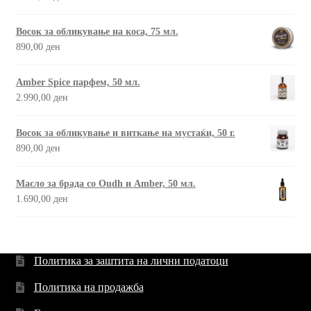
Восок за обликување на коса, 75 мл.
890,00
ден
Amber Spice парфем, 50 мл.
2.990,00
ден
Восок за обликување и виткање на мустаќи, 50 г.
890,00
ден
Масло за брада со Oudh и Amber, 50 мл.
1.690,00
ден
Политика за заштита на лични податоци
Политика на продажба