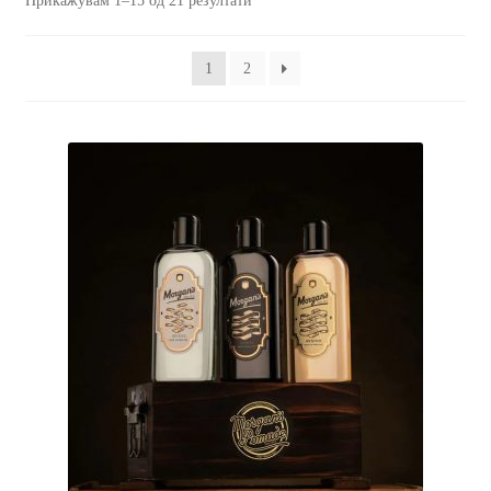
Прикажувам 1–15 од 21 резултати
За брендот
1
2
Историјата на компанијата MORGAN’S POMADE
Контакт
Кошничка
Нашите производи
Политика за заштита на лични податоци
Политика на продажба
Прашања и одговори за производи за потемнување на
коса