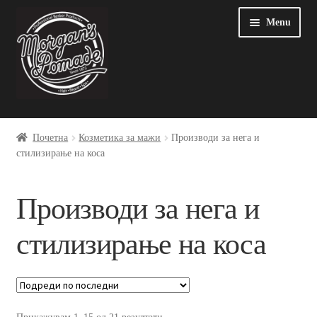
Skip
Оди
Menu
to
на
navigation
содржината
Почетна
Почетна
Козметика за мажи
Производи за нега и
стилизирање на коса
Blog
My account
Производи за нега и
Sample Page
стилизирање на коса
Грижа за човековата околина
Добра производна пракса и безбедност на производи