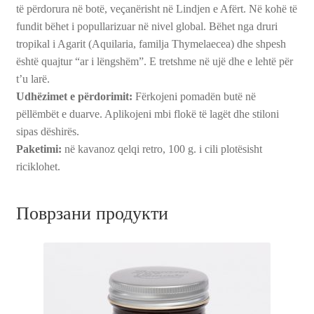
të përdorura në botë, veçanërisht në Lindjen e Afërt. Në kohë të
fundit bëhet i popullarizuar në nivel global. Bëhet nga druri
tropikal i Agarit (Aquilaria, familja Thymelaecea) dhe shpesh
është quajtur “ar i lëngshëm”. E tretshme në ujë dhe e lehtë për
t’u larë.
Udhëzimet e përdorimit:
Fërkojeni pomadën butë në
pëllëmbët e duarve. Aplikojeni mbi flokë të lagët dhe stiloni
sipas dëshirës.
Paketimi:
në kavanoz qelqi retro, 100 g. i cili plotësisht
riciklohet.
Поврзани продукти