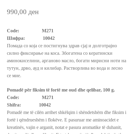
990,00
ден
Пријава и Наплата
Продавница
Code: M271
Шифра: 10042
Помада со која се постигнува здрав сјај и долготрајно
силно фиксирање на коса. Збогатена со кератински
аминокиселини, арганово масло, богати мирисни ноти на
тутун, дрво, ауд и килибар. Растворлива во вода и лесно
се мие.
Pomadë për fiksim të fortë me oud dhe qelibar, 100 g.
Code: M271
Shifra: 10042
Pomadë me të cilën arrihet shkëlqim i shëndetshëm dhe fiksim i
fortë i qëndrueshëm i flokëve. E pasuruar me aminoacidet e
kreatinës, vajin e arganit, notat e pasura aromatike të duhanit,