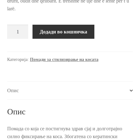
drurit, oudit dhe qelibarit. E tretshme në ujë dhe e lehtë për t’u
larë.
Помада
Додади во кошничка
за
силно
фиксирање
со
Категорија:
Помади за стилизирање на косата
Oudh
и
Amber,
Опис
100
гр.
количина
Опис
Помада со која се постигнува здрав сјај и долготрајно
силно фиксирање на коса. Збогатена со кератински