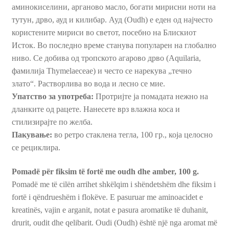
аминокиселини, арганово масло, богати мирисни ноти на
тутун, дрво, ауд и килибар. Ауд (Oudh) е еден од најчесто
користените мириси во светот, посебно на Блискиот
Исток. Во последно време станува популарен на глобално
ниво. Се добива од тропското агарово дрво (Aquilaria,
фамилија Thymelaeceae) и често се нарекува „течно
злато“. Растворлива во вода и лесно се мие.
Упатство за употреба:
Протријте ја помадата нежно на
дланките од рацете. Нанесете врз влажна коса и
стилизирајте по желба.
Пакување:
во ретро стаклена тегла, 100 гр., која целосно
се рециклира.
Pomadë për fiksim të fortë me oudh dhe amber, 100 g.
Pomadë me të cilën arrihet shkëlqim i shëndetshëm dhe fiksim i
fortë i qëndrueshëm i flokëve. E pasuruar me aminoacidet e
kreatinës, vajin e arganit, notat e pasura aromatike të duhanit,
drurit, oudit dhe qelibarit. Oudi (Oudh) është një nga aromat më