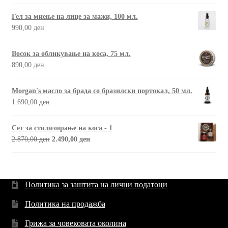
Гел за миење на лице за мажи, 100 мл.
990,00
ден
Восок за обликување на коса, 75 мл.
890,00
ден
Morgan's масло за брада со бразилски портокал, 50 мл.
1.690,00
ден
Сет за стилизирање на коса - 1
2.870,00
ден
2.490,00
ден
Политика за заштита на лични податоци
Политика на продажба
Грижа за човековата околина