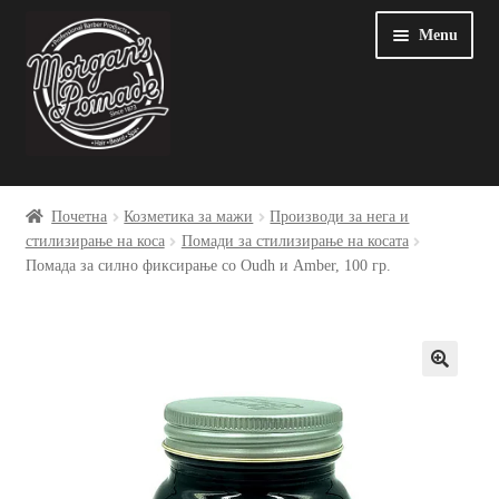
Skip
Оди
Menu
to
на
navigation
содржината
Почетна
Почетна
Козметика за мажи
Производи за нега и
стилизирање на коса
Помади за стилизирање на косата
Blog
Помада за силно фиксирање со Oudh и Amber, 100 гр.
My account
Sample Page
Грижа за човековата околина
Добра производна пракса и безбедност на производи