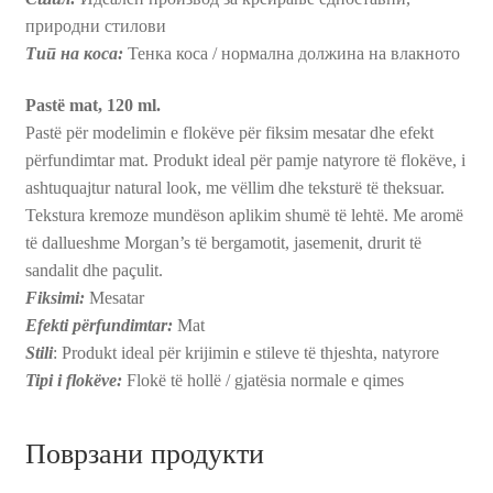
природни стилови
Тип на коса:
Тенка коса / нормална должина на влакното
Pastë mat, 120 ml.
Pastë për modelimin e flokëve për fiksim mesatar dhe efekt
përfundimtar mat. Produkt ideal për pamje natyrore të flokëve, i
ashtuquajtur natural look, me vëllim dhe teksturë të theksuar.
Tekstura kremoze mundëson aplikim shumë të lehtë. Me aromë
të dallueshme Morgan’s të bergamotit, jasemenit, drurit të
sandalit dhe paçulit.
Fiksimi:
Mesatar
Efekti përfundimtar:
Mat
Stili
: Produkt ideal për krijimin e stileve të thjeshta, natyrore
Tipi i flokëve:
Flokë të hollë / gjatësia normale e qimes
Поврзани продукти