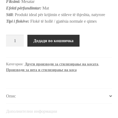
Fiksimi:
Mesatar
Efekti përfundimtar:
Mat
Stili
: Produkt ideal për krijimin e stileve të thjeshta, natyrore
Tipi i flokëve:
Flokë të hollë / gjatësia normale e qimes
Мат
Додади во кошничка
паста,
120
мл.
количина
Категории:
Други производи за стилизирање на косата
,
Производи за нега и стилизирање на коса
Опис
Дополнителни информации