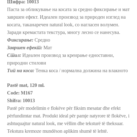
Шифра: 10013
Паста за обликување на косата за средно фиксирање и мат
Пријава и Наплата
завршен ефект. Идеален производ за природен изглед на
косата, таканаречен natural look, со нагласен волумен.
Продавница
Заради кремастата текстура, многу лесно се нанесува.
Фиксирање:
Средно
Завршен ефект:
Мат
Стил:
Идеален производ за креирање едноставни,
природни стилови
Тип на коса:
Тенка коса / нормална должина на влакното
Pastë mat, 120 ml.
Code: M167
Shifra: 10013
Pastë për modelimin e flokëve për fiksim mesatar dhe efekt
përfundimtar mat. Produkt ideal për pamje natyrore të flokëve, i
ashtuquajtur natural look, me vëllim dhe teksturë të theksuar.
Tekstura kremoze mundëson aplikim shumë të lehtë.