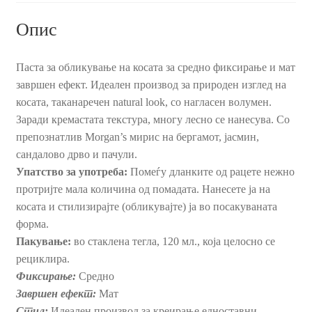
Опис
Паста за обликување на косата за средно фиксирање и мат
завршен ефект. Идеален производ за природен изглед на
косата, таканаречен natural look, со нагласен волумен.
Заради кремастата текстура, многу лесно се нанесува. Со
препознатлив Morgan’s мирис на бергамот, јасмин,
сандалово дрво и пачули.
Упатство за употреба:
Помеѓу дланките од рацете нежно
протријте мала количина од помадата. Нанесете ја на
косата и стилизирајте (oбликувајте) јa во посакуваната
форма.
Пакување:
во стаклена тегла, 120 мл., која целосно се
рециклира.
Фиксирање:
Средно
Завршен ефект:
Мат
Стил:
Идеален производ за креирање едноставни,