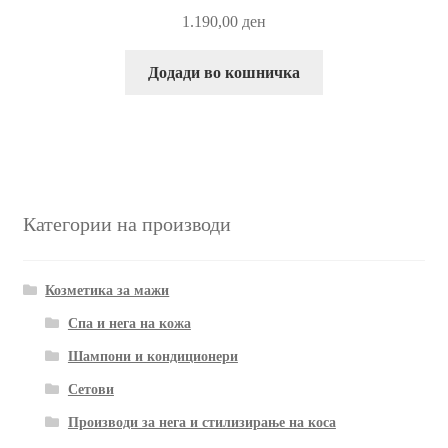
1.190,00
ден
Додади во кошничка
Категории на производи
Козметика за мажи
Спа и нега на кожа
Шампони и кондиционери
Сетови
Производи за нега и стилизирање на коса