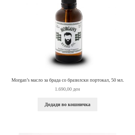
Morgan’s масло за брада со бразилски портокал, 50 мл.
1.690,00
ден
Додади во кошничка