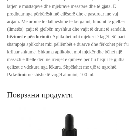
larjen e mustaqeve dhe mjekrave mesatare dhe të gjata. E
prodhuar nga përbërësit më cilësorë dhe e pasuruar me vaj
argani. Me aromë të dallueshme të bergamit, limonit të gjelbër
(limetës), çajit të gjelbër, myshkut dhe vajit të drurit të sandalit.
hëzimet e përdorimit:
Aplikohet mbi mjekër të lagët. Së pari
shampoja aplikohet mbi pëllëmbët e duarve dhe fërkohet për t’u
krijuar shkumë. Shkuma aplikohet mbi mjekër dhe bëhet një
masazh e thellë deri në rrënjët e qimeve për t’u hequr të gjitha
qelizat e vdekura nga lëkura. Shpëlahet me ujë të ngrohtë.
Paketimi:
në shishe të vogël alumini, 100 ml.
Поврзани продукти