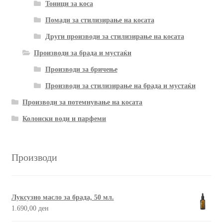
Тоници за коса
Помади за стилизирање на косата
Други производи за стилизирање на косата
Производи за брада и мустаќи
Производи за бричење
Производи за стилизирање на брада и мустаќи
Производи за потемнување на косата
Колонски води и парфеми
Производи
Луксузно масло за брада, 50 мл.
1.690,00
ден