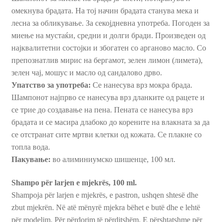
омекнува брадата. На тој начин брадата станува мека и
лесна за обликување. За секојдневна употреба. Погоден за
миење на мустаќи, средни и долги бради. Произведен од
најквалитетни состојки и збогатен со арганово масло. Со
препознатлив мирис на бергамот, зелен лимон (лимета),
зелен чај, мошус и масло од сандалово дрво.
Упатство за употреба:
Се нанесува врз мокра брада.
Шампонот најпрво се нанесува врз дланките од рацете и
се трие до создавање на пена. Пената се нанесува врз
брадата и се масира длабоко до корените на влакната за да
се отстранат сите мртви клетки од кожата. Се плакне со
топла вода.
Пакување:
во алиминиумско шишенце, 100 мл.
Shampo për larjen e mjekrës, 100 ml.
Shampoja për larjen e mjekrës, e pastron, ushqen shtesë dhe
zbut mjekrën. Në atë mënyrë mjekra bëhet e butë dhe e lehtë
për modelim. Për përdorim të përditshëm. E përshtatshme për