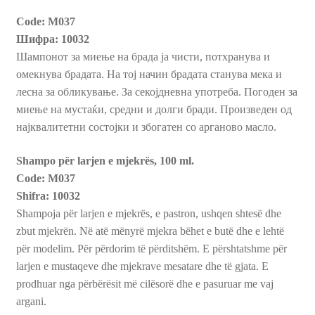
Code: M037
Пријава и Наплата
Шифра: 10032
Шампонот за миење на брада ја чисти, потхранува и
Продавница
омекнува брадата. На тој начин брадата станува мека и
лесна за обликување. За секојдневна употреба. Погоден за
миење на мустаќи, средни и долги бради. Произведен од
најквалитетни состојки и збогатен со арганово масло.
Shampo për larjen e mjekrës, 100 ml.
Code: M037
Shifra: 10032
Shampoja për larjen e mjekrës, e pastron, ushqen shtesë dhe
zbut mjekrën. Në atë mënyrë mjekra bëhet e butë dhe e lehtë
për modelim. Për përdorim të përditshëm. E përshtatshme për
larjen e mustaqeve dhe mjekrave mesatare dhe të gjata. E
prodhuar nga përbërësit më cilësorë dhe e pasuruar me vaj
argani.