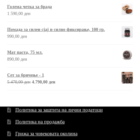
Голема четка за брада
1.590,00
ден
Помада за силен сјај и силно фиксирање, 100 гр.
990,00
ден
Мат паста, 75 мл.
890,00
ден
Сет за бричење - 1
5.470,00
ден
4.790,00
ден
Политика за заштита на лични податоци
Политика на продажба
Грижа за човековата околина