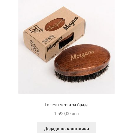
Голема четка за брада
1.590,00
ден
Додади во кошничка