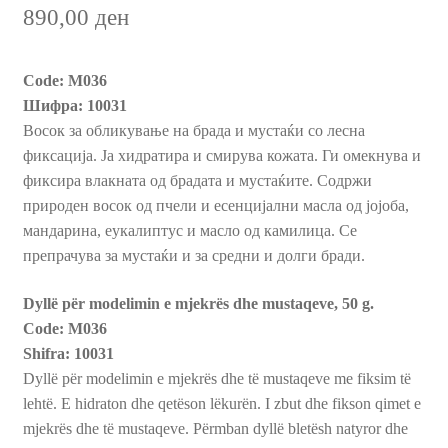
890,00
ден
Пријава и Наплата
Code: M036
Продавница
Шифра: 10031
Восок за обликување на брада и мустаќи со лесна
фиксација. Ја хидратира и смирува кожата. Ги омекнува и
фиксира влакната од брадата и мустаќите. Содржи
природен восок од пчели и есенцијални масла од јојоба,
мандарина, еукалиптус и масло од камилица. Се
препрачува за мустаќи и за средни и долги бради.
Dyllë për modelimin e mjekrës dhe mustaqeve, 50 g.
Code: M036
Shifra: 10031
Dyllë për modelimin e mjekrës dhe të mustaqeve me fiksim të
lehtë. E hidraton dhe qetëson lëkurën. I zbut dhe fikson qimet e
mjekrës dhe të mustaqeve. Përmban dyllë bletësh natyror dhe