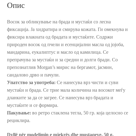
Опис
Восок за обликување на брада и мустаќи со лесна
фиксација. Ја хидратира и смирува кожата. Ги омекнува и
фиксира влакната од брадата и мустаќите. Содржи
природен восок од пчели и есенцијални масла од јојоба,
мандарина, еукалиптус и масло од камилица. Се
препрачува за мустаќи и за средни и долги бради. Со
препознатлив Morgan’s мирис на бергамот, јасмин,
сандалово дрво и пачули.
Упатство за употреба:
Се нанесува врз чисти и суви
мустаќи и брада. Се трие мала количина на восокот меѓу
дланките за да се загрее. Се нанесува врз брадата и
мустаќите и се формира.
Пакување:
во ретро стаклена тегла, 50 гр. која целосно се
рециклира.
Dyllë për modelimin e mjekrës dhe mustaqeve, 50 g.