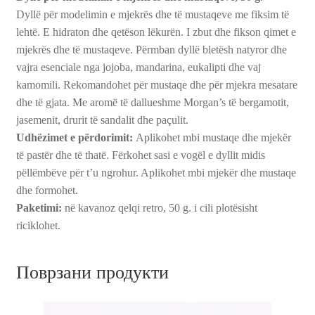
Dyllë për modelimin e mjekrës dhe të mustaqeve me fiksim të
lehtë. E hidraton dhe qetëson lëkurën. I zbut dhe fikson qimet e
mjekrës dhe të mustaqeve. Përmban dyllë bletësh natyror dhe
vajra esenciale nga jojoba, mandarina, eukalipti dhe vaj
kamomili. Rekomandohet për mustaqe dhe për mjekra mesatare
dhe të gjata. Me aromë të dallueshme Morgan’s të bergamotit,
jasemenit, drurit të sandalit dhe paçulit.
Udhëzimet e përdorimit:
Aplikohet mbi mustaqe dhe mjekër
të pastër dhe të thatë. Fërkohet sasi e vogël e dyllit midis
pëllëmbëve për t’u ngrohur. Aplikohet mbi mjekër dhe mustaqe
dhe formohet.
Paketimi:
në kavanoz qelqi retro, 50 g. i cili plotësisht
riciklohet.
Поврзани продукти