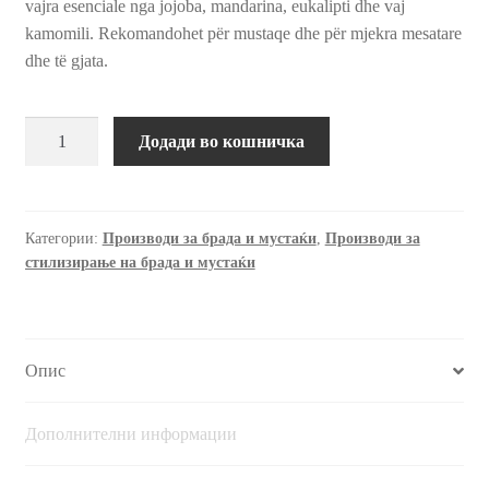
vajra esenciale nga jojoba, mandarina, eukalipti dhe vaj
kamomili. Rekomandohet për mustaqe dhe për mjekra mesatare
dhe të gjata.
Восок
Додади во кошничка
за
обликување
на
брада
Категории:
Производи за брада и мустаќи
,
Производи за
стилизирање на брада и мустаќи
и
мустаќи,
50
г.
Опис
количина
Дополнителни информации