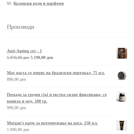
Колонски води и парфеми
Производи
Anti-Ageing сет - 1
5.970,00
ден
5.190,00
ден
Мат паста со мирис на бразилски портокал, 75 мл.
890,00
ден
Помада за среден сјај и екстра силно фиксирање, со
ванила и мед, 100 гр.
990,00
ден
Morgan’s крем за потемнување на коса, 150 мл.
1.090,00
ден