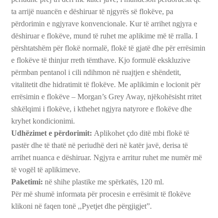
ta arrijë nuancën e dëshiruar të njgyrës së flokëve, pa
përdorimin e ngjyrave konvencionale. Kur të arrihet ngjyra e
dëshiruar e flokëve, mund të ruhet me aplikime më të rralla. I
përshtatshëm për flokë normalë, flokë të gjatë dhe për errësimin
e flokëve të thinjur rreth tëmthave. Kjo formulë ekskluzive
përmban pentanol i cili ndihmon në ruajtjen e shëndetit,
vitalitetit dhe hidratimit të flokëve. Me aplikimin e locionit për
errësimin e flokëve – Morgan’s Grey Away, njëkohësisht rritet
shkëlqimi i flokëve, i kthehet ngjyra natyrore e flokëve dhe
kryhet kondicionimi.
Udhëzimet e përdorimit:
Aplikohet çdo ditë mbi flokë të
pastër dhe të thatë në periudhë deri në katër javë, derisa të
arrihet nuanca e dëshiruar. Ngjyra e arritur ruhet me numër më
të vogël të aplikimeve.
Paketimi
:
në shihe plastike me spërkatës, 120 ml.
Për më shumë informata për procesin e errësimit të flokëve
klikoni në faqen tonë ,,Pyetjet dhe përgjigjet”.