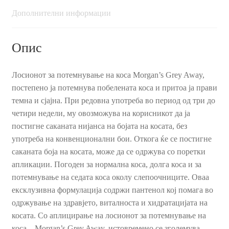
мл.
Дополнителни информации
количина
Опис
Лосионот за потемнување на коса Morgan’s Grey Away,
постепено ја потемнува побелената коса и притоа ја прави
темна и сјајна. При редовна употреба во период од три до
четири недели, му овозможува на корисникот да ја
постигне саканата нијанса на бојата на косата, без
употреба на конвенционални бои. Откога ќе се постигне
саканата боја на косата, може да се одржува со поретки
апликации. Погоден за нормална коса, долга коса и за
потемнување на седата коса околу слепоочниците. Оваа
ексклузивна формулација содржи пантенол кој помага во
одржување на здравјето, виталноста и хидратацијата на
косата. Со аплицирање на лосионот за потемнување на
коса – Morgan’s Grey Away, истовремено се зголемува