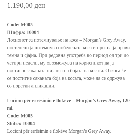
1.190,00
ден
Пријава и Наплата
Code: M005
Продавница
Шифра: 10004
Лосионот за потемнување на коса – Morgan’s Grey Away,
постепено ја потемнува побелената коса и притоа ја прави
темна и сјајна. При редовна употреба во период од три до
четири недели, му овозможува на корисникот да ја
постигне саканата нијанса на бојата на косата. Откога ќе
се постигне саканата боја на косата, може да се одржува
со поретки апликации.
Locioni për errësimin e flokëve – Morgan’s Grey Away, 120
ml.
Code: M005
Shifra: 10004
Locioni për errësimin e flokëve Morgan’s Grey Away,