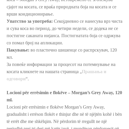
сјајот на косата, се враќа природната боја на косата и се
врши кондиционирање.
Упатство за употреба:
Секојдневно се нанесува врз чиста
и сува коса во период, до четири недели, се додека не се
постигне саканата нијанса. Постигнатата боја се одржува
со помал број на апликации.
Пакување:
во пластично шишенце со распрскувач, 120
мл.
За повеќе информации за процесот на потемнување на
косата кликнете на нашата страница „
Прашања и
одговори
“.
Locioni për errësimin e flokëve – Morgan’s Grey Away, 120
ml.
Locioni për errësimin e flokëve Morgan’s Grey Away,
gradualisht i errëson flokët e thinjur dhe në të njëjtën kohë i bën
të errët dhe me shkëlqim. Në përdorim të rregullt ne një
periudhë prej tri deri më katër javë, i mundëson përdoruesit që