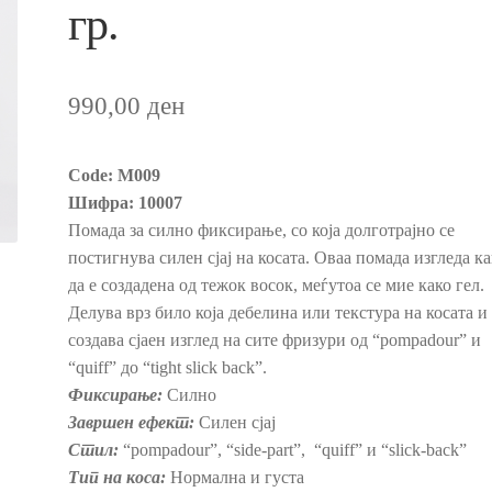
нување на коса
Пријава и Наплата
Продавница
гр.
990,00
ден
Code: M009
Шифра: 10007
Помада за силно фиксирање, со која долготрајно се
постигнува силен сјај на косата. Оваа помада изгледа к
да е создадена од тежок восок, меѓутоа се мие како гел.
Делува врз било која дебелина или текстура на косата и
создава сјаен изглед на сите фризури од “pompadour” и
“quiff” до “tight slick back”.
Фиксирање:
Силно
Завршен ефект:
Силен сјај
Стил:
“pompadour”, “side-part”, “quiff” и “slick-back”
Тип на коса:
Нормална и густа