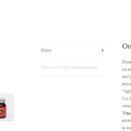
Оп
Опис
Пома
Дополнителни информации
на к
меѓу
коса
“tig
Со п
пачу
Упа
коли
јa в