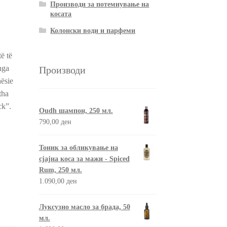
Производи за потемнување на
косата
Колонски води и парфеми
ë të
nga
Производи
hësie
tha
ck”.
Oudh шампон, 250 мл.
790,00
ден
Тоник за обликување на
сјајна коса за мажи - Spiced
Rum, 250 мл.
1.090,00
ден
Луксузно масло за брада, 50
мл.