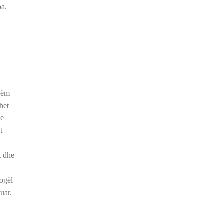
а.
shëm
het
je
t
t dhe
vogël
uar.