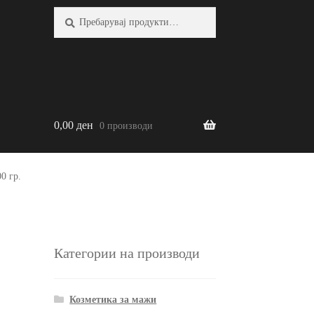
Барај:
Барај
0,00
ден
0 производи
0 гр.
Категории на производи
Козметика за мажи