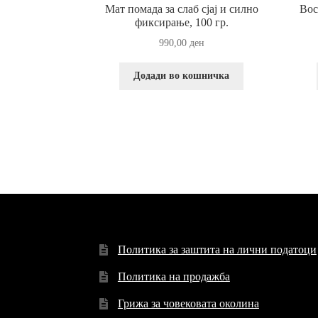
Мат помада за слаб сјај и силно
Вос
фиксирање, 100 гр.
990,00
ден
Додади во кошничка
Политика за заштита на лични податоци
Политика на продажба
Грижа за човековата околина