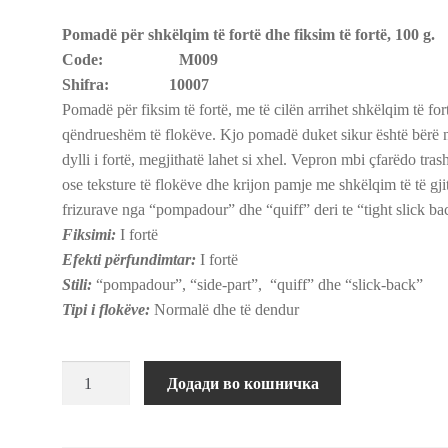
Pomadë për shkëlqim të fortë dhe fiksim të fortë, 100 g.
Code: M009
Shifra: 10007
Pomadë për fiksim të fortë, me të cilën arrihet shkëlqim të fort
qëndrueshëm të flokëve. Kjo pomadë duket sikur është bërë 
dylli i fortë, megjithatë lahet si xhel. Vepron mbi çfarëdo tras
ose teksture të flokëve dhe krijon pamje me shkëlqim të të gji
frizurave nga “pompadour” dhe “quiff” deri te “tight slick ba
Fiksimi:
I fortë
Efekti përfundimtar:
I fortë
Stili:
“pompadour”, “side-part”, “quiff” dhe “slick-back”
Tipi i flokëve:
Normalë dhe të dendur
Помада
Додади во кошничка
за
силен
сјај