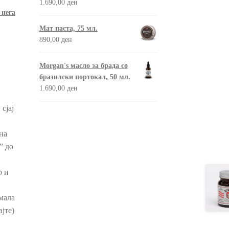
1.690,00
ден
 нега
Мат паста, 75 мл.
890,00
ден
Morgan's масло за брада со
бразилски портокал, 50 мл.
1.690,00
ден
сјај
на
” до
о и
мала
јте)