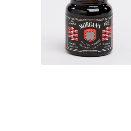
Прашања и одговори за производи за потем