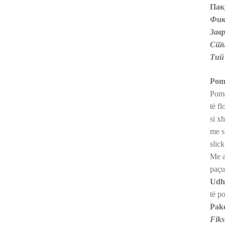
Пак
Фик
Зав
Сти
Тип
Poma
Poma
të f
si x
me s
slic
Me a
paçul
Udhë
të p
Pak
Fiks