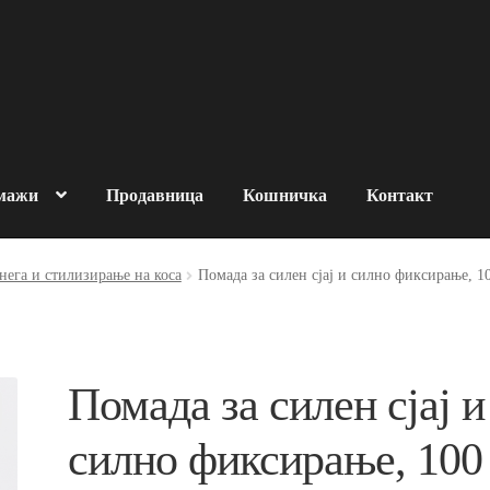
 мажи
Продавница
Кошничка
Контакт
за човековата околина
нега и стилизирање на коса
Помада за силен сјај и силно фиксирање, 10
роизводи
За брендот
OMADE
Контакт
Кошничка
Нашите производи
Помада за силен сјај и
итика на продажба
силно фиксирање, 100