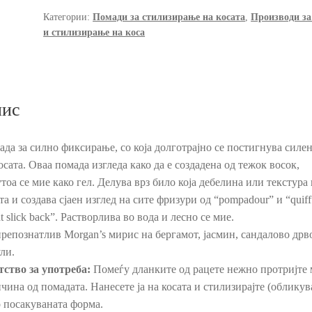
и
Категории:
Помади за стилизирање на косата
,
Производи за
и стилизирање на коса
силно
фиксирање,
100
гр.
количина
ис
да за силно фиксирање, со која долготрајно се постигнува силен 
осата. Оваа помада изгледа како да е создадена од тежок восок,
тоа се мие како гел. Делува врз било која дебелина или текстура 
та и создава сјаен изглед на сите фризури од “pompadour” и “quiff
ht slick back”. Растворлива во вода и лесно се мие.
репознатлив Morgan’s мирис на бергамот, јасмин, сандалово дрв
ли.
тство за употреба:
Помеѓу дланките од рацете нежно протријте 
чина од помадата. Нанесете ја на косата и стилизирајте (oбликува
о посакуваната форма.