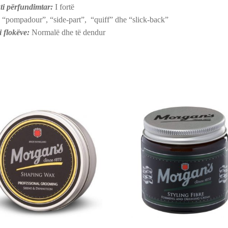
ti përfundimtar:
I fortë
“pompadour”, “side-part”, “quiff” dhe “slick-back”
i flokëve:
Normalë dhe të dendur