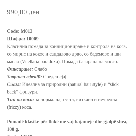
990,00
ден
Пријава и Наплата
Продавница
Code:
М013
Шифра: 10009
Класична помада за кондиционирање и контрола на коса,
со мирис на кокос и сандалово дрво, со бадемово и ши
масло (Vitellaria paradoxa). Помада базирана на масло.
Фиксирање:
Слабо
Завршен ефект:
Среден сјај
Стил:
Идеална за природни (natural hair style) и “slick
back” фризури.
Тип на коса:
за нормална, густа, виткана и неуредна
(frizzy) коса.
Pomadë klasike për flokë me vaj bajameje dhe gjalpë shea,
100 g.