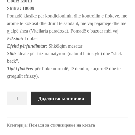
Code: М013
Shifra: 10009
Pomadë klasike për kondicionimin dhe kontrollin e flokëve, me
aromë të kokosit dhe drurit të sandalit, me vaj bajameje dhe me
gjalpë shea (Vitellaria paradoxa). Pomadë e bazuar mbi vaj.
Fiksimi:
I dobët
Efekti përfundimtar:
Shkëlqim mesatar
Stili:
Ideale për frizura natyrore (natural hair style) dhe “slick
back”.
Tipi i flokëve:
për flokë normalë, të dendur, kaçurrelë dhe të
çrregullt (frizzy).
Класична
Додади во кошничка
помада
за
коса
со
Категорија:
Помади за стилизирање на косата
бадемово