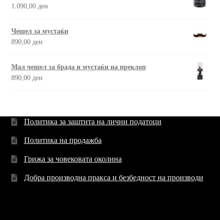
1.090,00
ден
Чешел за мустаќи
890,00
ден
Мал чешел за брада и мустаќи на преклоп
890,00
ден
Политика за заштита на лични податоци
Политика на продажба
Грижа за човековата околина
Добра производна пракса и безбедност на производи