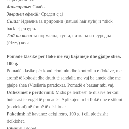
Фиксирање:
Слабо
Завршен ефект:
Среден сјај
Стил:
Идеална за природни (natural hair style) и “slick
back” фризури.
Тип на коса:
за нормална, густа, виткана и неуредна
(frizzy) коса.
Pomadë klasike për flokë me vaj bajameje dhe gjalpë shea,
100 g.
Pomadë klasike për kondicionimin dhe kontrollin e flokëve, me
aromë të kokosit dhe drurit të sandalit, me vaj bajameje dhe me
gjalpë shea (Vitellaria paradoxa). Pomadë e bazuar mbi vaj.
Udhëzimet e përdorimit:
Midis pëllëmbësh të duarve fërkoni
butë sasi të vogël të pomadës. Aplikojeni mbi flokë dhe e stiloni
(modeloni) në formë të dëshiruar.
Paketimi:
në kavanoz qelqi retro, 100 g. i cili plotësisht
riciklohet.
Fiksimi:
I dobët