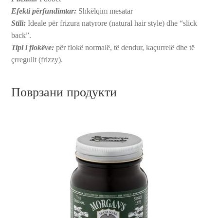
Efekti përfundimtar:
Shkëlqim mesatar
Stili:
Ideale për frizura natyrore (natural hair style) dhe “slick
back”.
Tipi i flokëve:
për flokë normalë, të dendur, kaçurrelë dhe të
çrregullt (frizzy).
Поврзани продукти