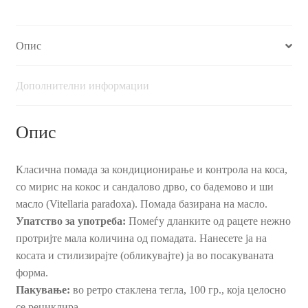
и
ши
Опис
масло,
100
гр.
Дополнителни информации
количина
Опис
Класична помада за кондиционирање и контрола на коса,
со мирис на кокос и сандалово дрво, со бадемово и ши
масло (Vitellaria paradoxa). Помада базирана на масло.
Упатство за употреба:
Помеѓу дланките од рацете нежно
протријте мала количина од помадата. Нанесете ја на
косата и стилизирајте (oбликувајте) јa во посакуваната
форма.
Пакување:
во ретро стаклена тегла, 100 гр., која целосно
се рециклира.