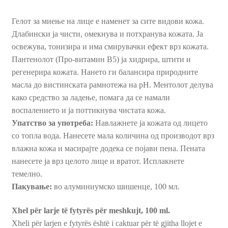
Гелот за миење на лице е наменет за сите видови кожа.
Длабински ја чисти, омекнува и потхранува кожата. Ја
освежува, тонизира и има смирувачки ефект врз кожата.
Пантенолот (Про-витамин В5) ја хидрира, штити и
регенерира кожата. Нането ги балансира природните
масла до вистинската рамнотежа на pH. Ментолот делува
како средство за ладење, помага да се намали
воспалението и ја поттикнува чистата кожа.
Упатство за употреба:
Навлажнете ја кожата од лицето
со топла вода. Нанесете мала количина од производот врз
влажна кожа и масирајте додека се појави пена. Пената
нанесете ја врз целото лице и вратот. Исплакнете
темелно.
Пакување:
во алуминиумско шишенце, 100 мл.
Xhel për larje të fytyrës për meshkujt, 100 ml.
Xheli për larjen e fytyrës është i caktuar për të gjitha llojet e