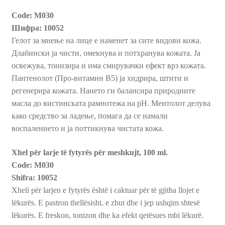
Code:
М030
Пријава и Наплата
Шифра: 10052
Гелот за миење на лице е наменет за сите видови кожа.
Продавница
Длабински ја чисти, омекнува и потхранува кожата. Ја
освежува, тонизира и има смирувачки ефект врз кожата.
Пантенолот (Про-витамин В5) ја хидрира, штити и
регенерира кожата. Нането ги балансира природните
масла до вистинската рамнотежа на pH. Ментолот делува
како средство за ладење, помага да се намали
воспалението и ја поттикнува чистата кожа.
Xhel për larje të fytyrës për meshkujt, 100 ml.
Code: М030
Shifra: 10052
Xheli për larjen e fytyrës është i caktuar për të gjitha llojet e
lëkurës. E pastron thellësisht, e zbut dhe i jep ushqim shtesë
lëkurës. E freskon, tonizon dhe ka efekt qetësues mbi lëkurë.