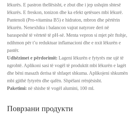
lëkurës. E pastron thellësisht, e zbut dhe i jep ushqim shtesë
lëkurës. E freskon, tonizon dhe ka efekt qetësues mbi lëkurë.
Pantenoli (Pro-vitamina B5) e hidraton, mbron dhe përtërin
lëkurën. Nenexhiku i balancon vajrat natyrore deri në
baraspeshë të vërtetë të pH-së. Menta vepron si mjet për ftohje,
ndihmon për t’u reduktuar inflamacioni dhe e nxit lëkurën e
pastër.
Udhëzimet e përdorimit:
Lageni lëkurën e fytyrës me ujë të
ngrohtë. Aplikoni sasi të vogël të produktit mbi lëkurën e lagët
dhe bëni masazh derisa të shfaqet shkuma. Aplikojeni shkumën
mbi gjithë fytyrën dhe qafën. Shpëlani rrënjësisht.
Paketimi:
në shishe të vogël alumini, 100 ml.
Поврзани продукти