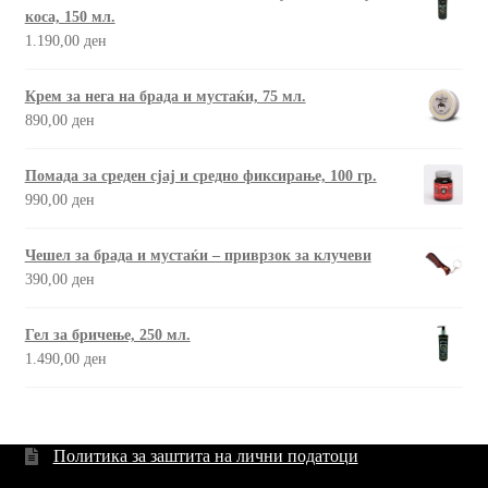
коса, 150 мл.
1.190,00
ден
Крем за нега на брада и мустаќи, 75 мл.
890,00
ден
Помада за среден сјај и средно фиксирање, 100 гр.
990,00
ден
Чешел за брада и мустаќи – приврзок за клучеви
390,00
ден
Гел за бричење, 250 мл.
1.490,00
ден
Политика за заштита на лични податоци