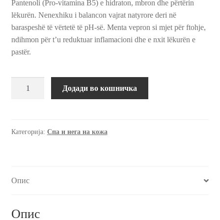
Pantenoli (Pro-vitamina B5) e hidraton, mbron dhe përtërin
lëkurën. Nenexhiku i balancon vajrat natyrore deri në
baraspeshë të vërtetë të pH-së. Menta vepron si mjet për ftohje,
ndihmon për t’u reduktuar inflamacioni dhe e nxit lëkurën e
pastër.
Гел
Додади во кошничка
за
миење
на
лице
Категорија:
Спа и нега на кожа
за
мажи,
100
Опис
мл.
количина
Опис