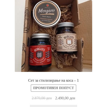
За брендот
Историјата на компанијата MORGAN’S POMADE
Контакт
Кошничка
Нашите производи
Политика за заштита на лични податоци
Сет за стилизирање на коса – 1
Политика на продажба
ПРОМОТИВЕН ПОПУСТ
Прашања и одговори за производи за потемнување на
2.870,00
ден
2.490,00
ден
коса