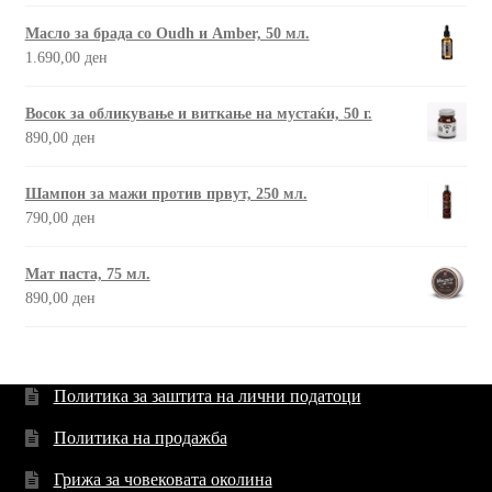
Масло за брада со Oudh и Amber, 50 мл.
1.690,00
ден
Восок за обликување и виткање на мустаќи, 50 г.
890,00
ден
Шампон за мажи против првут, 250 мл.
790,00
ден
Мат паста, 75 мл.
890,00
ден
Политика за заштита на лични податоци
Политика на продажба
Грижа за човековата околина