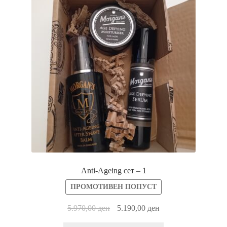
За брендот
Историјата на компанијата MORGAN’S POMADE
Контакт
Кошничка
Нашите производи
Политика за заштита на лични податоци
Anti-Ageing сет – 1
Политика на продажба
ПРОМОТИВЕН ПОПУСТ
Прашања и одговори за производи за потемнување на
5.970,00
ден
5.190,00
ден
коса