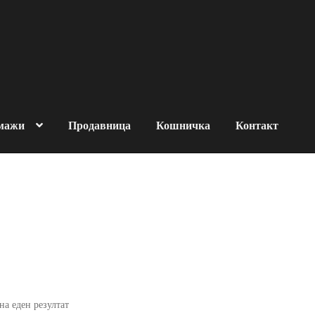
 мажи
Продавница
Кошничка
Контакт
за човековата околина
роизводи
За брендот
OMADE
Контакт
Кошничка
Нашите производи
итика на продажба
на еден резултат