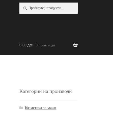
Барај:
Барај
0,00
ден
0 производи
Категории на производи
Козметика за мажи