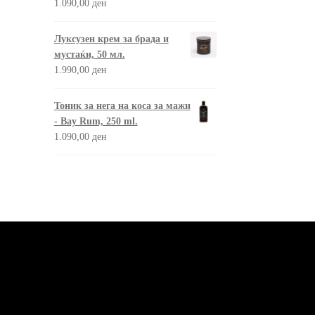
1.090,00
ден
Луксузен крем за брада и
мустаќи, 50 мл.
1.990,00
ден
Тоник за нега на коса за мажи
- Bay Rum, 250 ml.
1.090,00
ден