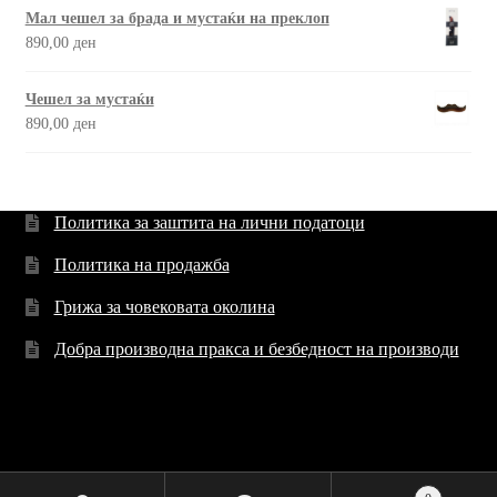
Мал чешел за брада и мустаќи на преклоп
890,00
ден
Чешел за мустаќи
890,00
ден
Политика за заштита на лични податоци
Политика на продажба
Грижа за човековата околина
Добра производна пракса и безбедност на производи
©
Trama Impeks
2019