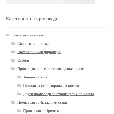
за:
За брендот
Категории на производи
Историјата на компанијата MORGAN’S POMADE
Козметика за мажи
Контакт
Спа и нега на кожа
Кошничка
Шампони и кондиционери
Сетови
Нашите производи
Производи за нега и стилизирање на коса
Политика за заштита на лични податоци
Тоници за коса
Помади за стилизирање на косата
Политика на продажба
Други производи за стилизирање на косата
Производи за брада и мустаќи
Прашања и одговори за производи за потемнување на
коса
Производи за бричење