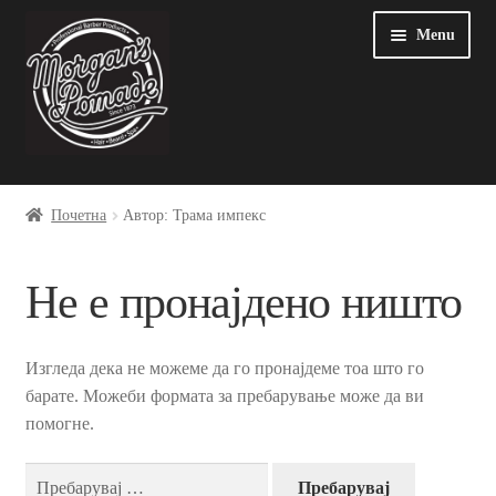
Skip
Оди
Menu
to
на
navigation
содржината
Почетна
Почетна
Автор: Трама импекс
Blog
Не е пронајдено ништо
My account
Sample Page
Изгледа дека не можеме да го пронајдеме тоа што го
барате. Можеби формата за пребарување може да ви
Грижа за човековата околина
помогне.
Пребарувај
Добра производна пракса и безбедност на производи