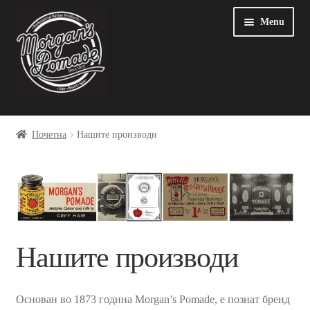
Skip
Оди
Menu
to
на
navigation
содржината
Почетна
Почетна
Нашите производи
Blog
My account
Sample Page
Нашите производи
Грижа за човековата околина
Добра производна пракса и безбедност на производи
Основан во 1873 година Morgan’s Pomade, е познат бренд