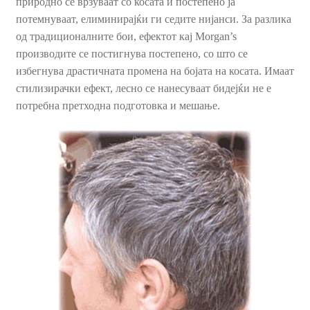
природно се врзуваат со косата и постепено ја
потемнуваат, елиминирајќи ги седите нијанси. За разлика
Пријава и Наплата
од традиционалните бои, ефектот кај Morgan’s
производите се постигнува постепено, со што се
Продавница
избегнува драстичната промена на бојата на косата. Имаат
стилизирачки ефект, лесно се нанесуваат бидејќи не е
потребна претходна подготовка и мешање.