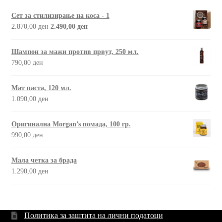
Сет за стилизирање на коса - 1
2.870,00
ден
2.490,00
ден
Шампон за мажи против првут, 250 мл.
790,00
ден
Мат паста, 120 мл.
1.090,00
ден
Оригинална Morgan’s помада, 100 гр.
990,00
ден
Мала четка за брада
1.290,00
ден
Политика за заштита на лични податоци