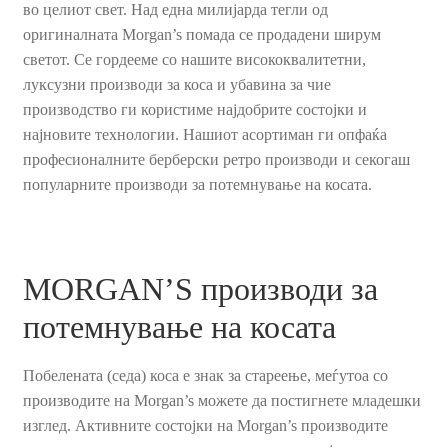
во целиот свет. Над една милијарда тегли од
оригиналната Morgan’s помада се продадени ширум
За брендот
светот. Се гордееме со нашите висококвалитетни,
луксузни производи за коса и убавина за чие
Историјата на компанијата MORGAN’S POMADE
производство ги користиме најдобрите состојки и
најновите технологии. Нашиот асортиман ги опфаќа
Контакт
професионалните берберски ретро производи и секогаш
популарните производи за потемнување на косата.
Кошничка
Нашите производи
MORGAN’S производи за
Политика за заштита на лични податоци
потемнување на косата
Политика на продажба
Побелената (седа) коса е знак за стареење, меѓутоа со
производите на Morgan’s можете да постигнете младешки
Прашања и одговори за производи за потемнување на
изглед. Активните состојки на Morgan’s производите
коса