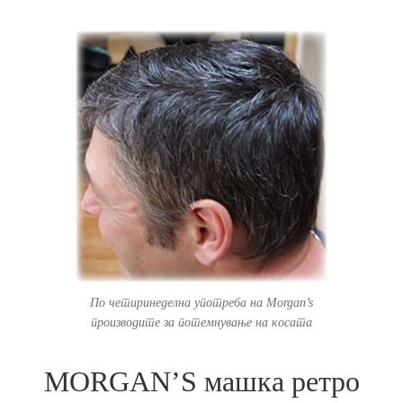
По четиринеделна употреба на Morgan’s
производите за потемнување на косата
MORGAN’S машка ретро