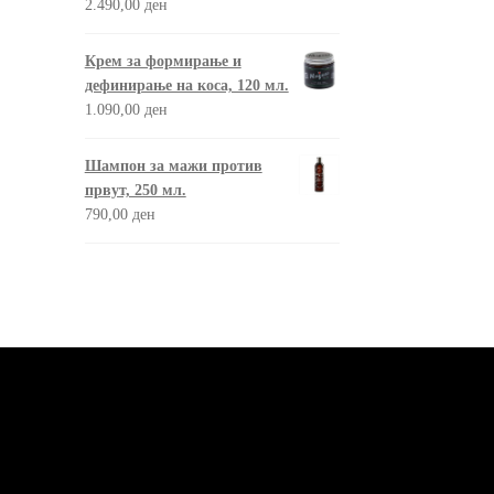
2.490,00
ден
Крем за формирање и
дефинирање на коса, 120 мл.
1.090,00
ден
Шампон за мажи против
првут, 250 мл.
790,00
ден