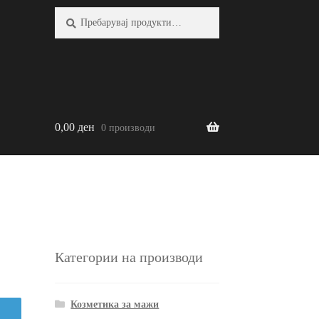
Барај:
Барај
0,00
ден
0 производи
Категории на производи
Козметика за мажи