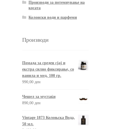
Производи за потемнување на
косата
Колонски води и парфеми
Производи
Помада за среден сјај и
екстра силно фиксирање, со
ванила и мед, 100 гр.
990,00
ден
Чешел за мустаќи
890,00
ден
Vintage 1873 Колоњска Вода,
50 мл.