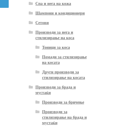
Спа и нега на кожа
Шампони и кондиционери
Сетови
Производи за нега и
стилизирање на коса
Тоници за коса
Помади за стилизирање
на косата
Други производи за
стилизирање на косата
Производи за брада и
мустаќи
Производи за бричење
Производи за
стилизирање на брада и
мустаќи