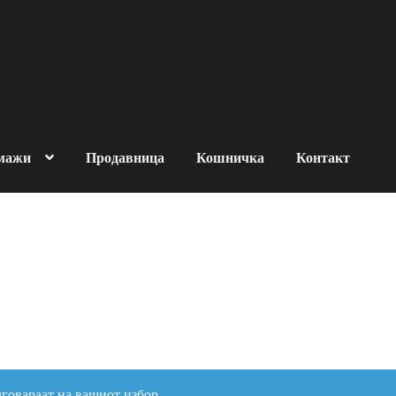
 мажи
Продавница
Кошничка
Контакт
за човековата околина
роизводи
За брендот
OMADE
Контакт
Кошничка
Нашите производи
итика на продажба
говараат на вашиот избор.