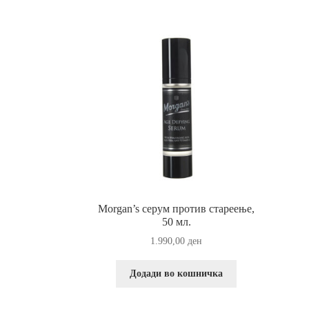
Прашања и одговори за производи за потем
Morgan’s серум против стареење,
50 мл.
1.990,00
ден
Додади во кошничка