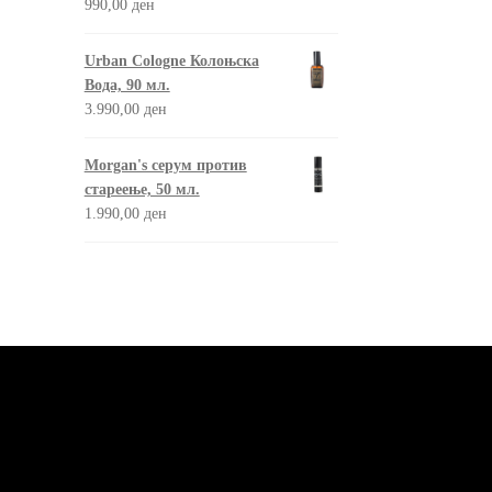
990,00
ден
Urban Cologne Колоњска
Вода, 90 мл.
3.990,00
ден
Morgan's серум против
стареење, 50 мл.
1.990,00
ден