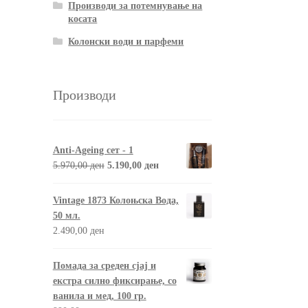
Производи за потемнување на
косата
Колонски води и парфеми
Производи
Anti-Ageing сет - 1
5.970,00
ден
5.190,00
ден
Vintage 1873 Колоњска Вода,
50 мл.
2.490,00
ден
Помада за среден сјај и
екстра силно фиксирање, со
ванила и мед, 100 гр.