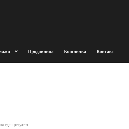
 мажи
Продавница
Кошничка
Контакт
за човековата околина
роизводи
За брендот
OMADE
Контакт
Кошничка
Нашите производи
итика на продажба
на еден резултат