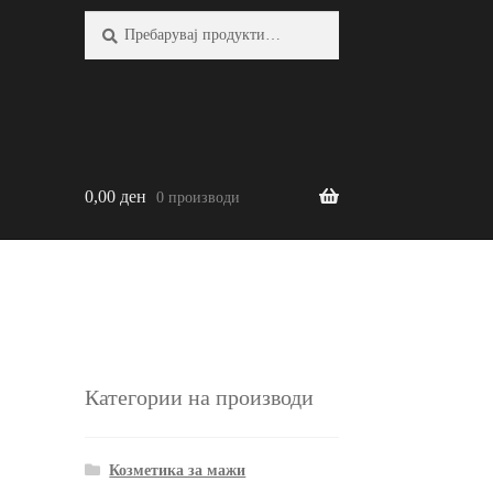
Барај:
Барај
0,00
ден
0 производи
Категории на производи
Козметика за мажи